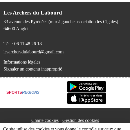
Les Archers du Labourd
33 avenue des Pyrénées (mur à gauche association les Cigales)
64600
Anglet
Tél. :
06.11.48.26.18
lesarchersdulabourd@gmail.com
Informations légales
Signaler un contenu inapproprié
SPORTS
REGIONS
Charte cookies
Gestion des cookies
Ce site utilise des cookies et vous donne le contrôle sur ceux que