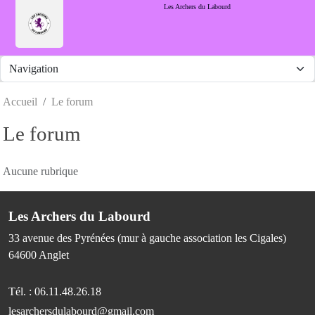
Panneau de gestion des cookies
Les Archers du Labourd
Accueil
Le forum
Le forum
Aucune rubrique
Les Archers du Labourd
33 avenue des Pyrénées (mur à gauche association les Cigales)
64600
Anglet
Tél. :
06.11.48.26.18
lesarchersdulabourd@gmail.com