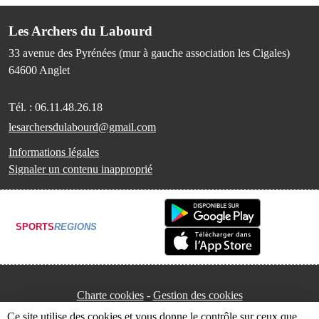
Les Archers du Labourd
33 avenue des Pyrénées (mur à gauche association les Cigales)
64600
Anglet
Tél. :
06.11.48.26.18
lesarchersdulabourd@gmail.com
Informations légales
Signaler un contenu inapproprié
SPORTS
REGIONS
Charte cookies
Gestion des cookies
Ce site utilise des cookies et vous donne le contrôle sur ceux que