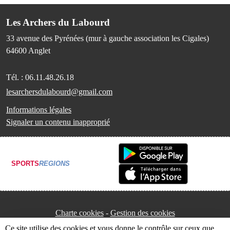
Les Archers du Labourd
33 avenue des Pyrénées (mur à gauche association les Cigales)
64600
Anglet
Tél. :
06.11.48.26.18
lesarchersdulabourd@gmail.com
Informations légales
Signaler un contenu inapproprié
SPORTS
REGIONS
Charte cookies
Gestion des cookies
Ce site utilise des cookies et vous donne le contrôle sur ceux que