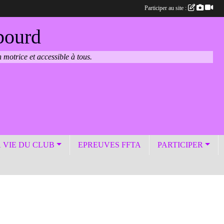
Participer au site :
bourd
 motrice et accessible à tous.
 VIE DU CLUB
EPREUVES FFTA
PARTICIPER