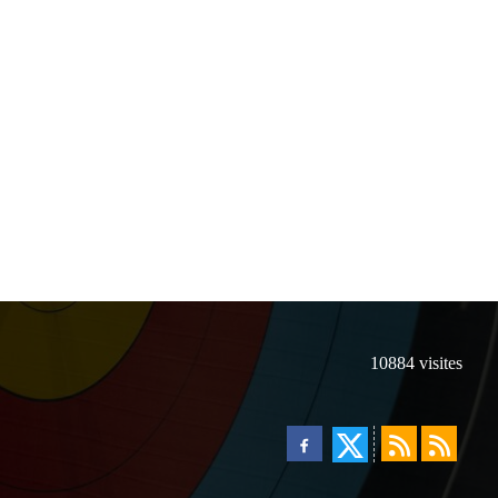
10884
visites