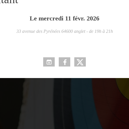
Le
mercredi
11
févr.
2026
33 avenue des Pyrénées
64600
anglet
- de 19h à 21h