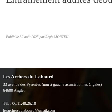
Publié le
30 août 2025
par Régis MONTEIL
Les Archers du Labourd
33 avenue des Pyrénées (mur à gauche association les Cigales)
64600
Anglet
Tél. :
06.11.48.26.18
lesarchersdulabourd@gmail.com