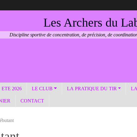
Les Archers du La
Discipline sportive de concentration, de précision, de coordination
ETE 2026
LE CLUB
LA PRATIQUE DU TIR
LA
NIER
CONTACT
ébutant
tant