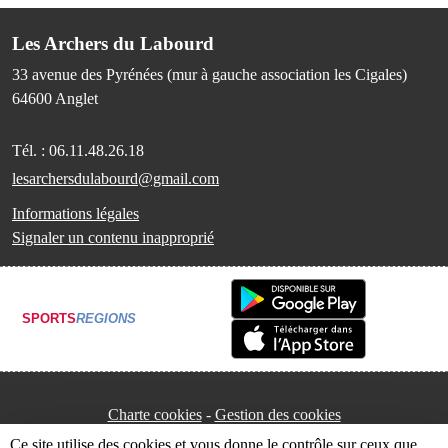
Les Archers du Labourd
33 avenue des Pyrénées (mur à gauche association les Cigales)
64600
Anglet
Tél. :
06.11.48.26.18
lesarchersdulabourd@gmail.com
Informations légales
Signaler un contenu inapproprié
SPORTS
REGIONS
Charte cookies
Gestion des cookies
Ce site utilise des cookies et vous donne le contrôle sur ceux que