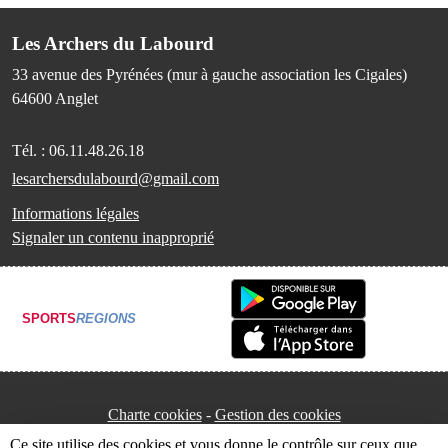
Les Archers du Labourd
33 avenue des Pyrénées (mur à gauche association les Cigales)
64600
Anglet
Tél. :
06.11.48.26.18
lesarchersdulabourd@gmail.com
Informations légales
Signaler un contenu inapproprié
SPORTS
REGIONS
Charte cookies
Gestion des cookies
Ce site utilise des cookies et vous donne le contrôle sur ceux que