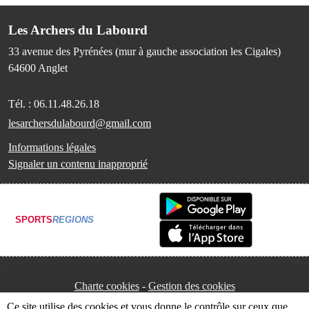
Les Archers du Labourd
33 avenue des Pyrénées (mur à gauche association les Cigales)
64600
Anglet
Tél. :
06.11.48.26.18
lesarchersdulabourd@gmail.com
Informations légales
Signaler un contenu inapproprié
SPORTS
REGIONS
Charte cookies
Gestion des cookies
Ce site utilise des cookies et vous donne le contrôle sur ceux que